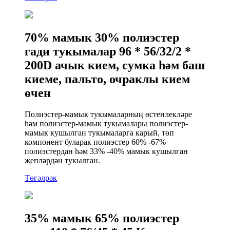
70% мамык 30% полиэстер
гади тукымалар 96 * 56/32/2 *
200D ачык кием, сумка һәм баш
киеме, пальто, очраклы кием
өчен
Полиэстер-мамык тукымаларның өстенлекләре
һәм полиэстер-мамык тукымалары полиэстер-
мамык кушылган тукымаларга карый, төп
компонент буларак полиэстер 60% -67%
полиэстердан һәм 33% -40% мамык кушылган
җепләрдән тукылган.
Төгәлрәк
35% мамык 65% полиэстер