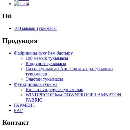
Өй
100 мамык тукымасы
Продукция
Фабриканы буяу һәм бастыру
100 мамык тукымасы
Кордурой тукымасы
Пахта кушылган Анг Пахта үзара тукылган
тукымалар
Эластан тукымасы
Функциональ тукыма
Янгын сүндерүче тукымалар
WINDPROOF һәм DOWNPROOF LAMNATON
FABRIC
ГАРМЕНТ
БАГ
Контакт