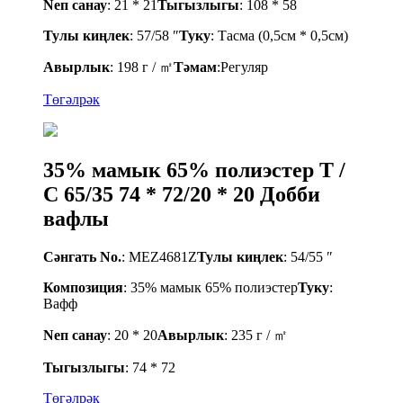
Nеп санау
: 21 * 21
Тыгызлыгы
: 108 * 58
Тулы киңлек
: 57/58 ″
Туку
: Тасма (0,5см * 0,5см)
Авырлык
: 198 г / ㎡
Тәмам
:
Регуляр
Төгәлрәк
35% мамык 65% полиэстер T /
C 65/35 74 * 72/20 * 20 Добби
вафлы
Сәнгать No.
: MEZ4681Z
Тулы киңлек
: 54/55 ″
Композиция
: 35% мамык 65% полиэстер
Туку
:
Вафф
Nеп санау
: 20 * 20
Авырлык
: 235 г / ㎡
Тыгызлыгы
: 74 * 72
Төгәлрәк