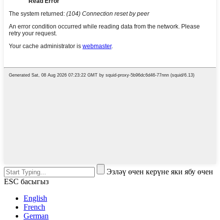
Эзләү өчен керүне яки ябу өчен
ESC басыгыз
English
French
German