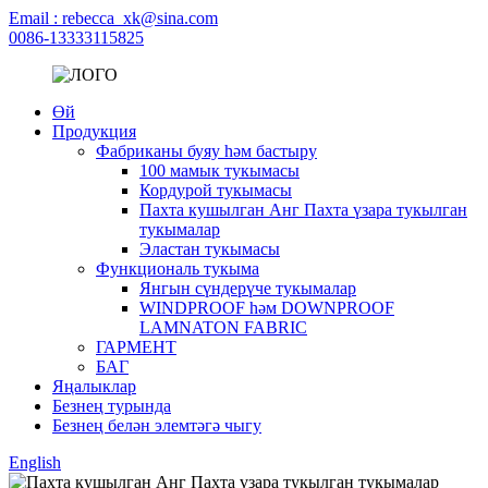
Email : rebecca_xk@sina.com
0086-13333115825
Өй
Продукция
Фабриканы буяу һәм бастыру
100 мамык тукымасы
Кордурой тукымасы
Пахта кушылган Анг Пахта үзара тукылган
тукымалар
Эластан тукымасы
Функциональ тукыма
Янгын сүндерүче тукымалар
WINDPROOF һәм DOWNPROOF
LAMNATON FABRIC
ГАРМЕНТ
БАГ
Яңалыклар
Безнең турында
Безнең белән элемтәгә чыгу
English