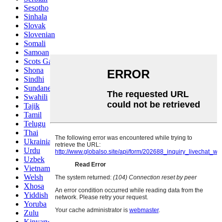
Sesotho
Sinhala
Slovak
Slovenian
Somali
Samoan
Scots Gaelic
Shona
Sindhi
Sundanese
Swahili
Tajik
Tamil
Telugu
Thai
Ukrainian
Urdu
Uzbek
Vietnamese
Welsh
Xhosa
Yiddish
Yoruba
Zulu
Kinyarwanda