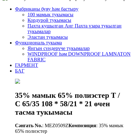
Фабриканы буяу һәм бастыру
100 мамык тукымасы
Кордурой тукымасы
Пахта кушылган Анг Пахта үзара тукылган
тукымалар
Эластан тукымасы
Функциональ тукыма
Янгын сүндерүче тукымалар
WINDPROOF һәм DOWNPROOF LAMNATON
FABRIC
ГАРМЕНТ
БАГ
35% мамык 65% полиэстер T /
C 65/35 108 * 58/21 * 21 өчен
тасма тукымасы
Сәнгать No.
: MEZ0509Z
Композиция
: 35% мамык
65% полиэстер