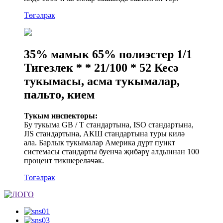
Төгәлрәк
35% мамык 65% полиэстер 1/1
Тигезлек * * 21/100 * 52 Кесә
тукымасы, асма тукымалар,
пальто, кием
Тукым инспекторы:
Бу тукыма GB / T стандартына, ISO стандартына,
JIS стандартына, АКШ стандартына туры килә
ала. Барлык тукымалар Америка дүрт пункт
системасы стандарты буенча җибәрү алдыннан 100
процент тикшереләчәк.
Төгәлрәк