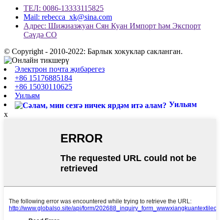
ТЕЛ: 0086-13333115825
Mail: rebecca_xk@sina.com
Адрес: Шижиазжуан Сян Куан Импорт һәм Экспорт
Сәүдә СО
© Copyright - 2010-2022: Барлык хокуклар сакланган.
Электрон почта җибәрегез
+86 15176885184
+86 15030110625
Уильям
Уильям
x