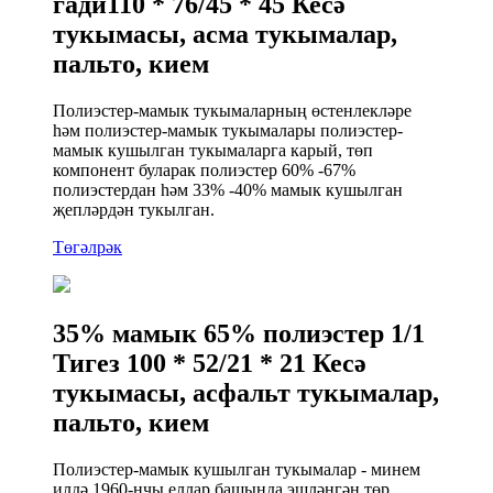
гади110 * 76/45 * 45 Кесә
тукымасы, асма тукымалар,
пальто, кием
Полиэстер-мамык тукымаларның өстенлекләре
һәм полиэстер-мамык тукымалары полиэстер-
мамык кушылган тукымаларга карый, төп
компонент буларак полиэстер 60% -67%
полиэстердан һәм 33% -40% мамык кушылган
җепләрдән тукылган.
Төгәлрәк
35% мамык 65% полиэстер 1/1
Тигез 100 * 52/21 * 21 Кесә
тукымасы, асфальт тукымалар,
пальто, кием
Полиэстер-мамык кушылган тукымалар - минем
илдә 1960-нчы еллар башында эшләнгән төр.