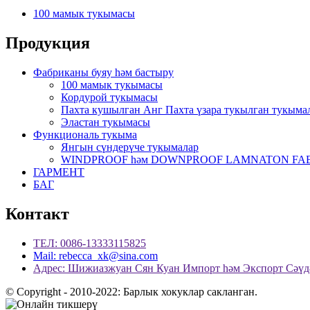
100 мамык тукымасы
Продукция
Фабриканы буяу һәм бастыру
100 мамык тукымасы
Кордурой тукымасы
Пахта кушылган Анг Пахта үзара тукылган тукыма
Эластан тукымасы
Функциональ тукыма
Янгын сүндерүче тукымалар
WINDPROOF һәм DOWNPROOF LAMNATON FA
ГАРМЕНТ
БАГ
Контакт
ТЕЛ: 0086-13333115825
Mail: rebecca_xk@sina.com
Адрес: Шижиазжуан Сян Куан Импорт һәм Экспорт Сәү
© Copyright - 2010-2022: Барлык хокуклар сакланган.