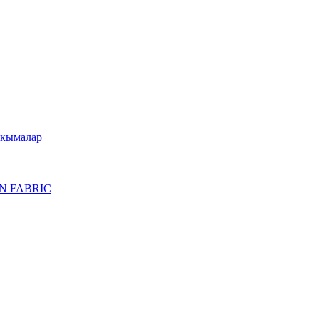
укымалар
N FABRIC