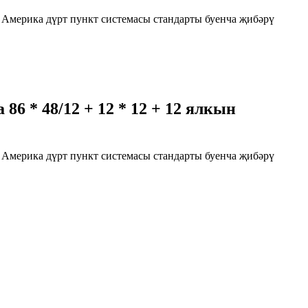
а Америка дүрт пункт системасы стандарты буенча җибәрү
 * 48/12 + 12 * 12 + 12 ялкын
а Америка дүрт пункт системасы стандарты буенча җибәрү