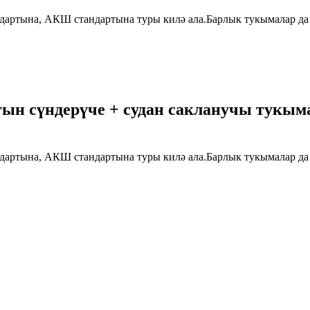
андартына, АКШ стандартына туры килә ала.Барлык тукымалар д
 сүндерүче + судан сакланучы тукыма 86
андартына, АКШ стандартына туры килә ала.Барлык тукымалар д