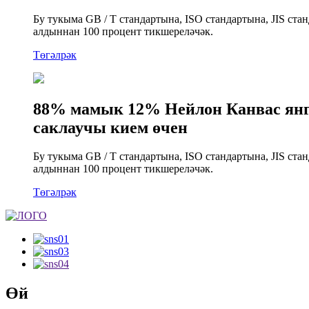
Бу тукыма GB / T стандартына, ISO стандартына, JIS ст
алдыннан 100 процент тикшереләчәк.
Төгәлрәк
88% мамык 12% Нейлон Канвас янгын
саклаучы кием өчен
Бу тукыма GB / T стандартына, ISO стандартына, JIS ст
алдыннан 100 процент тикшереләчәк.
Төгәлрәк
Өй