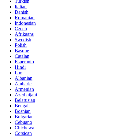
Turkish
Italian
Danish
Romanian
Indonesian
Czech
Afrikaans
Swedish
Polish
Basque
Catalan
Esperanto
Hindi
Lao
Albanian
Amharic
Armenian
Azerbaijani
Belarusian
Bengali
Bosnian
Bulgarian
Cebuano
Chichewa
Corsican