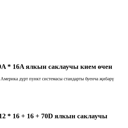
20A * 16A ялкын саклаучы кием өчен
а Америка дүрт пункт системасы стандарты буенча җибәрү
2 * 16 + 16 + 70D ялкын саклаучы