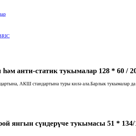
лар
BRIC
 һәм анти-статик тукымалар 128 * 60 / 
андартына, АКШ стандартына туры килә ала.Барлык тукымалар д
 янгын сүндерүче тукымасы 51 * 134/1