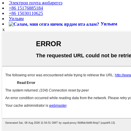
Электрон почта җибәрегез
+86 15176885184
+86 15030110625
Уильям
Уильям
x