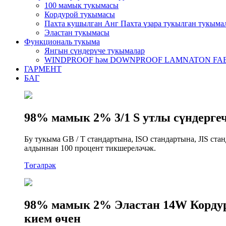
100 мамык тукымасы
Кордурой тукымасы
Пахта кушылган Анг Пахта үзара тукылган тукыма
Эластан тукымасы
Функциональ тукыма
Янгын сүндерүче тукымалар
WINDPROOF һәм DOWNPROOF LAMNATON FA
ГАРМЕНТ
БАГ
98% мамык 2% 3/1 S утлы сүндергеч
Бу тукыма GB / T стандартына, ISO стандартына, JIS ст
алдыннан 100 процент тикшереләчәк.
Төгәлрәк
98% мамык 2% Эластан 14W Кордурой
кием өчен