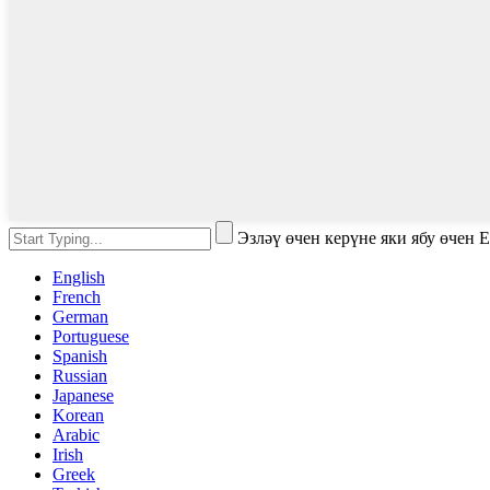
Эзләү өчен керүне яки ябу өчен 
English
French
German
Portuguese
Spanish
Russian
Japanese
Korean
Arabic
Irish
Greek