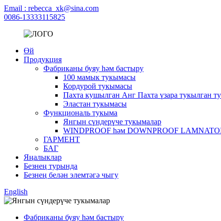
Email : rebecca_xk@sina.com
0086-13333115825
Өй
Продукция
Фабриканы буяу һәм бастыру
100 мамык тукымасы
Кордурой тукымасы
Пахта кушылган Анг Пахта үзара тукылган т
Эластан тукымасы
Функциональ тукыма
Янгын сүндерүче тукымалар
WINDPROOF һәм DOWNPROOF LAMNATO
ГАРМЕНТ
БАГ
Яңалыклар
Безнең турында
Безнең белән элемтәгә чыгу
English
Фабриканы буяу һәм бастыру