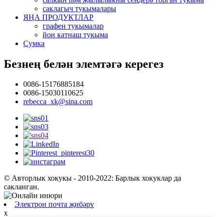
саклагыч тукымалары
ЯҢА ПРОДУКТЛАР
графен тукымалар
йон катнаш тукыма
Сумка
Безнең белән элемтәгә керегез
0086-15176885184
0086-15030110625
rebecca_xk@sina.com
© Авторлык хокукы - 2010-2022: Барлык хокуклар да
сакланган.
Электрон почта җибәрү
x