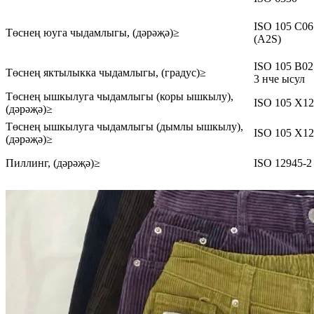
ISO 105 C06
Төснең юуга чыдамлыгы, (дәрәҗә)≥
(A2S)
ISO 105 B02
Төснең яктылыкка чыдамлыгы, (градус)≥
3 нче ысул
Төснең ышкылуга чыдамлыгы (коры ышкылу),
ISO 105 X12
(дәрәҗә)≥
Төснең ышкылуга чыдамлыгы (дымлы ышкылу),
ISO 105 X12
(дәрәҗә)≥
Пиллинг, (дәрәҗә)≥
ISO 12945-2