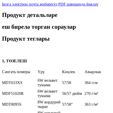
Безгә электрон почта җибәрегез
PDF рәвешендә йөкләү
Продукт детальләре
еш бирелә торган сораулар
Продукт теглары
1, ТӨЗЕЛЕШ
Сәнгать номеры
Үрү
Киңлек
Авырлык
6W вельвет
MDT633XS
57/58
364 гсм
тукыма
6W вельвет
MDF51020R
56/57 дюйм
270 г/м²
тукыма
8W кордурой
MDT8095S
57/58″
363 г/м²
чырае
8W кордурой