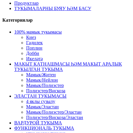
Продуктлар
ТУКЫМАЛАРНЫ БУЯУ ҺӘМ БАСУ
Категорияләр
100% мамык тукымасы
Киез
Гадилек
Поплин
Добби
Икеләтә
МАКЫТ КАТНАШМАСЫ ҺӘМ МАКЫТ АРАЛЫК
ТУКЫЛГАН ТУКЫМА
Мамык/Җитен
Мамык/Нейлон
Мамык/Полиэстер
Полиэстер/Вискоза
ЭЛАСТАН ТУКЫМАСЫ
4 яклы сузылу
Мамык/Эластан
Мамык/Полиэстер/Эластан
Полиэстер/Вискоза/Эластан
ВАРДУРОЙ ТУКЫМА
ФУНКЦИОНАЛЬ ТУКЫМА