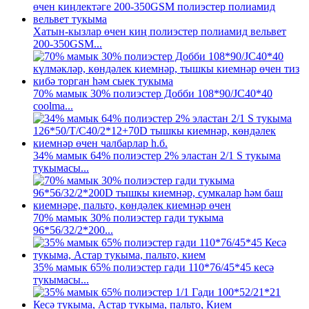
Хатын-кызлар өчен киң полиэстер полиамид вельвет
200-350GSM...
70% мамык 30% полиэстер Добби 108*90/JC40*40
coolma...
34% мамык 64% полиэстер 2% эластан 2/1 S тукыма
тукымасы...
70% мамык 30% полиэстер гади тукыма
96*56/32/2*200...
35% мамык 65% полиэстер гади 110*76/45*45 кесә
тукымасы...