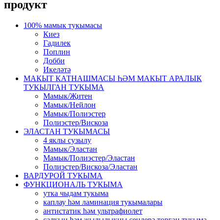
продукт
100% мамык тукымасы
Киез
Гадилек
Поплин
Добби
Икеләтә
МАКЫТ КАТНАШМАСЫ ҺӘМ МАКЫТ АРАЛЫК
ТУКЫЛГАН ТУКЫМА
Мамык/Җитен
Мамык/Нейлон
Мамык/Полиэстер
Полиэстер/Вискоза
ЭЛАСТАН ТУКЫМАСЫ
4 яклы сузылу
Мамык/Эластан
Мамык/Полиэстер/Эластан
Полиэстер/Вискоза/Эластан
ВАРДУРОЙ ТУКЫМА
ФУНКЦИОНАЛЬ ТУКЫМА
утка чыдам тукыма
каплау һәм ламинация тукымалары
антистатик һәм ультрафиолет
салкын һәм җылылыкны сеңдерә торган тукыма