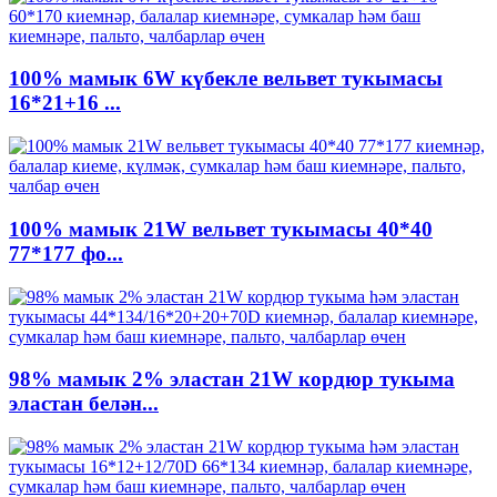
100% мамык 6W күбекле вельвет тукымасы
16*21+16 ...
100% мамык 21W вельвет тукымасы 40*40
77*177 фо...
98% мамык 2% эластан 21W кордюр тукыма
эластан белән...