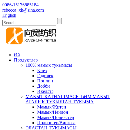
0086-15176885184
rebecca_xk@sina.com
English
Өй
Продуктлар
100% мамык тукымасы
Киез
Гадилек
Поплин
Добби
Икеләтә
МАКЫТ КАТНАШМАСЫ ҺӘМ МАКЫТ
АРАЛЫК ТУКЫЛГАН ТУКЫМА
Мамык/Җитен
Мамык/Нейлон
Мамык/Полиэстер
Полиэстер/Вискоза
ЭЛАСТАН ТУКЫМАСЫ