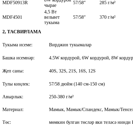
MDF50913R
57/58″
285 г/м²
чырае
4,5 Вт
MDF4501
вельвет
57/58″
370 г/м²
тукыма
2, ТАСВИРЛАМА
Тукыма исеме:
Вирджин тукымалар
Башка исемнәр:
4.5W кордурой, 6W кордурой, 8W кордур
Җеп саны:
40S, 32S, 21S, 16S, 12S
Тулы киңлек:
57/58 дюйм (140 см-150 см)
Авырлык:
250-380 г/м²
Материал:
Мамык, Мамык/Спандекс, Мамык/Тенсе
Төс:
мөмкин булган төсләр яки теләсә нинди P