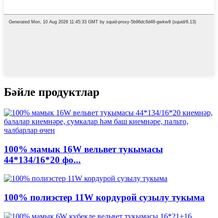
Бәйле продуктлар
100% мамык 16W вельвет тукымасы
44*134/16*20 фо...
100% полиэстер 11W кордурой сузылу тукыма