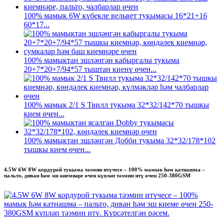
100% мамык 6W күбекле вельвет тукымасы 16*21+16
60*17...
100% мамыктан эшләнгән кабыргалы тукыма
20+7*20+7/94*57 тыштан киенү өчен...
100% мамык 2/1 S Твилл тукыма 32*32/142*70 тышкы
кием өчен...
100% мамыктан эшләнгән Добби тукыма 32*32/178*102
тышкы кием өчен...
4.5W 6W 8W кордурой тукыма тәэмин итүчесе – 100% мамык һәм катнашма –
пальто, диван һәм эш киемнәре өчен күпләп тәэмин итү өчен 250-380GSM