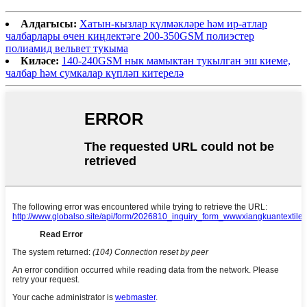
Алдагысы:
Хатын-кызлар күлмәкләре һәм ир-атлар
чалбарлары өчен киңлектәге 200-350GSM полиэстер
полиамид вельвет тукыма
Киләсе:
140-240GSM нык мамыктан тукылган эш киеме,
чалбар һәм сумкалар күпләп китерелә