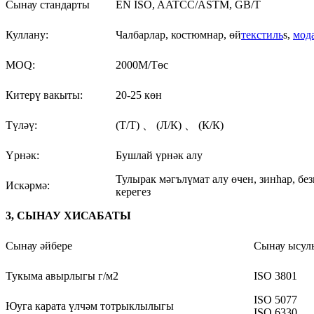
Сынау стандарты
EN ISO, AATCC/ASTM, GB/T
Куллану:
Чалбарлар, костюмнар, өй
текстиль
s,
мод
MOQ:
2000M/Төс
Китерү вакыты:
20-25 көн
Түләү:
(Т/Т) 、 (Л/К) 、 (К/К)
Үрнәк:
Бушлай үрнәк алу
Тулырак мәгълүмат алу өчен, зинһар, бе
Искәрмә:
керегез
3, СЫНАУ ХИСАБАТЫ
Сынау әйбере
Сынау ысул
Тукыма авырлыгы г/м2
ISO 3801
ISO 5077
Юуга карата үлчәм тотрыклылыгы
ISO 6330