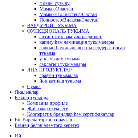
4 яклы сузылу
Мамык/Эластан
Мамык/Полиэстер/Эластан
Полиэстер/Вискоза/Эластан
ВАРДУРОЙ ТУКЫМА
ФУНКЦИОНАЛЬ ТУКЫМА
антистатик һәм ультрафиолет
каплау һәм ламинация тукымалары
салкын һәм җылылыкны сеңдерә торган
тукыма
утка чыдам тукыма
саклагыч тукымалары
ЯҢА ПРОДУКТЛАР
графен тукымалар
йон катнаш тукыма
Сумка
Яңалыклар
Безнең турында
Компания профиле
Җиһазлар исемлеге
Кооператив брендлар һәм сертификатлар
Еш бирелә торган сораулар
Безнең белән элемтәгә керегез
Өй