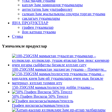
утка чыдам тукыма
каплау һәм ламинация тукымалары
антистатик һәм ультрафиолет
салкын һәм җылылыкны сеңдерә торган тукыма
саклагыч тукымалары
ЯҢА ПРОДУКТЛАР
графен тукымалар
йон катнаш тукыма
Сумка
Үзенчәлекле продуктлар
100-250GSM мамыктан эшләнгән тукыма – Премиум...
150-350GSM мамык/полиэстер добби тукыма ̵...
50% Графен Вискоза 50% Тенсел
Графен вискозасы/мамык/тенсель