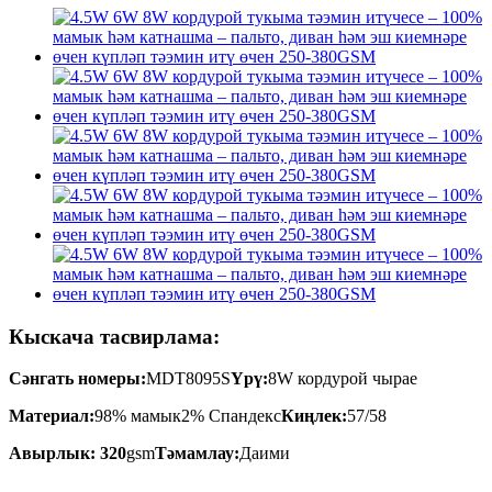
Кыскача тасвирлама:
Сәнгать номеры:
MDT8095S
Үрү:
8W кордурой чырае
Материал:
98% мамык
2% Спандекс
Киңлек:
57/58
Авырлык: 320
gsm
Тәмамлау:
Даими