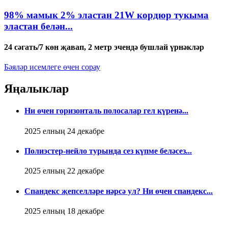
98% мамык 2% эластан 21W кордюр тукыма
эластан белән...
24 сәгать/7 көн җавап, 2 метр эчендә бушлай үрнәкләр
Бәяләр исемлеге өчен сорау
Яңалыклар
Ни өчен горизонталь полосалар гел күренә...
2025 елның 24 декабре
Полиэстер-нейло турында сез күпме беләсез...
2025 елның 22 декабре
Спандекс җепселләре нәрсә ул? Ни өчен спандекс...
2025 елның 18 декабре