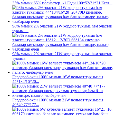
35% мамык 65% полиэстер 1/1 Гади 100*52/21*21 Кесә...
98% мамык 2% эластан 21W кордюр тукыма һәм эластан
тукыма...
98% мамык 2% эластан 21W кордюр тукыма һәм эластан
тукыма...
Гардероб өчен 100% мамык 16W вельвет тукымасы
44*134/16*20...
Гардероб өчен 100% мамык 21W вельвет тукымасы
40*40 77*177...